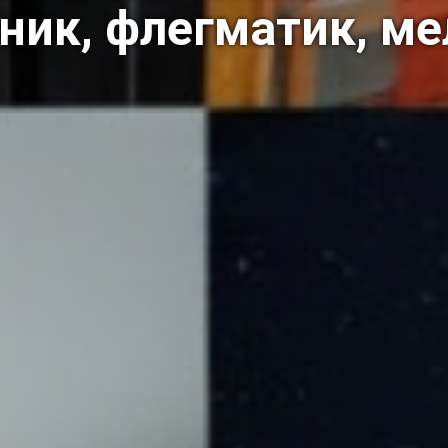
иник, флегматик, м