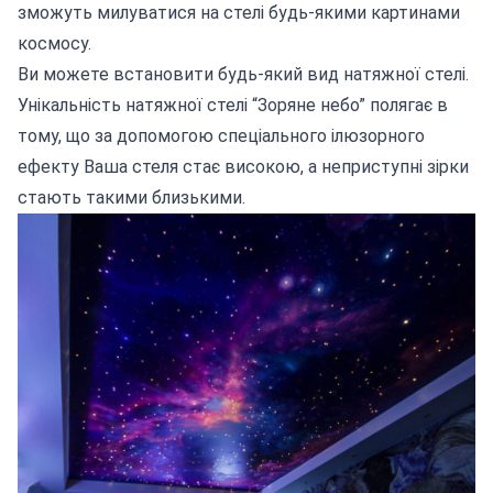
зможуть милуватися на стелі будь-якими картинами
космосу.
Ви можете встановити будь-який вид натяжної стелі.
Унікальність натяжної стелі “Зоряне небо” полягає в
тому, що за допомогою спеціального ілюзорного
ефекту Ваша стеля стає високою, а неприступні зірки
стають такими близькими.