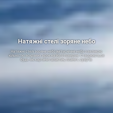
Натяжні стелі зоряне небо
Натяжні стелі зоряне небо імітує нічне небо з великою
кількістю яскравих зірок на його поверхні. Створюються
будь-які картини галактик, планет, сузір'їв.