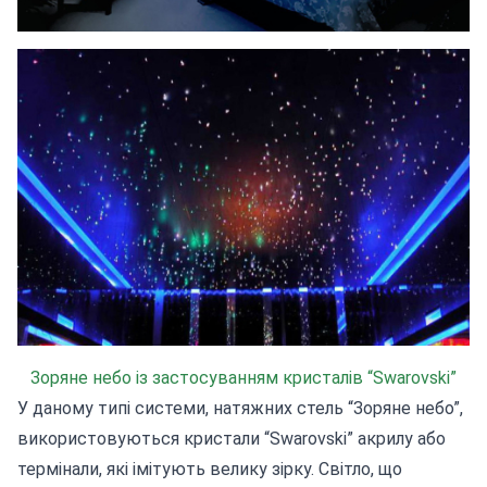
Зоряне небо із застосуванням кристалів “Swarovski”
У даному типі системи, натяжних стель “Зоряне небо”,
використовуються кристали “Swarovski” акрилу або
термінали, які імітують велику зірку. Світло, що