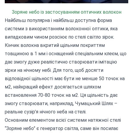
Зоряне небо із застосуванням оптичних волокон
Найбільш популярна і найбільш доступна форма
системи з використанням волоконної оптики, яка
випадковим чином розсіює по стелі світло зірок.
Кінчик волокна вкритий щільним покриттям
товщиною в 1 мм і оснащений спеціальним клеєм, що
дає змогу дуже реалістично створювати імітацію
зірки на нічному небі. Для того, щоб досягти
відповідної щільності має бути не менше 50 точок на
м2, найкращий ефект досягається шляхом
встановлення 70-80 точок на м2. Ця щільність дає
змогу створювати, наприклад, Чумацький Шлях –
реальне сузір’я нічного неба на стелі.
Основним елементом всієї системи натяжної стелі
“Зоряне небо” є генератор світла, саме він посилає