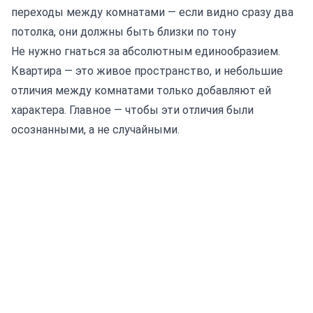
переходы между комнатами — если видно сразу два
потолка, они должны быть близки по тону
Не нужно гнаться за абсолютным единообразием.
Квартира — это живое пространство, и небольшие
отличия между комнатами только добавляют ей
характера. Главное — чтобы эти отличия были
осознанными, а не случайными.
Типичные ошибки при выборе натяжных потолков
для всей квартиры
Большинство ошибок происходит не от незнания, а от
спешки. Решают в последний момент, берут первое
попавшееся — а потом удивляются результату.
Самые частые ошибки:
выбирают натяжной потолок для каждой комнаты
отдельно, не думая о квартире в целом — и в итоге
получают разнобой